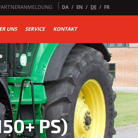
PARTNERANMELDUNG
DA
/
EN
/
DE
/
FR
ER UNS
SERVICE
KONTAKT
150+ PS)