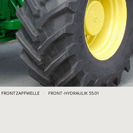
/ FRONTZAPFWELLE
CURRENT:
FRONT-HYDRAULIK 55.01