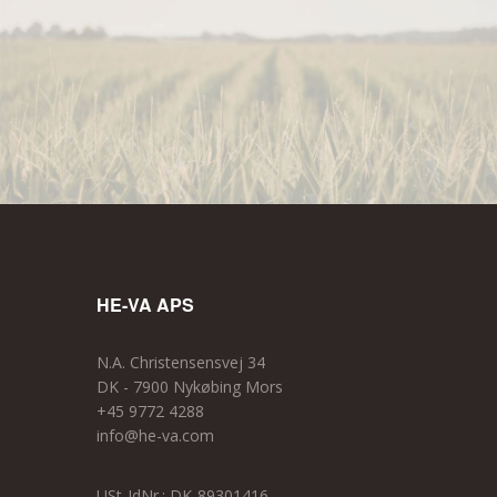
HE-VA APS
N.A. Christensensvej 34
DK - 7900 Nykøbing Mors
+45 9772 4288
info@he-va.com
USt-IdNr.: DK-89301416