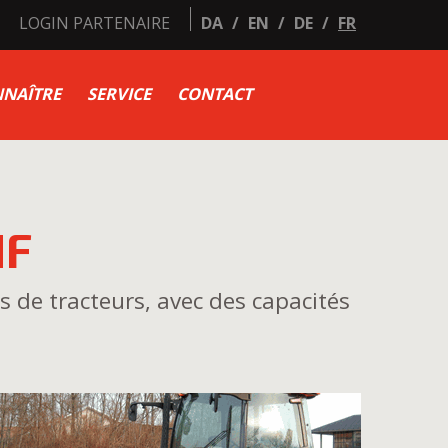
LOGIN PARTENAIRE
DA
/
EN
/
DE
/
FR
NAÎTRE
SERVICE
CONTACT
dF
 de tracteurs, avec des capacités