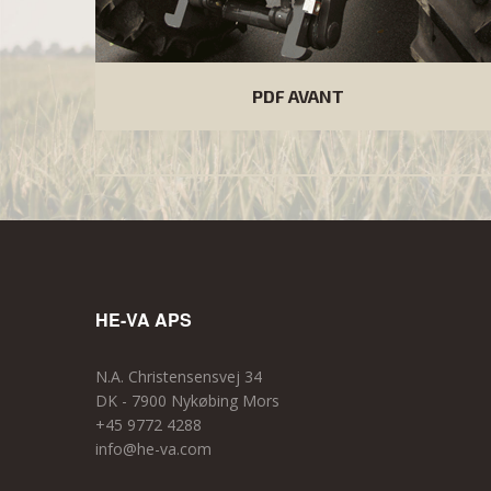
PDF AVANT
HE-VA APS
N.A. Christensensvej 34
DK - 7900 Nykøbing Mors
+45 9772 4288
info@he-va.com