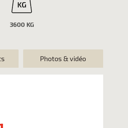
3600 KG
ts
Photos & vidéo
1