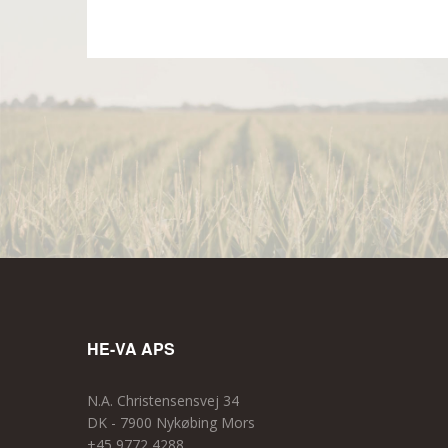
HE-VA APS
N.A. Christensensvej 34
DK - 7900 Nykøbing Mors
+45 9772 4288