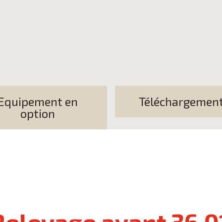
Equipement en
Téléchargemen
option
 Relevage avant 36.0