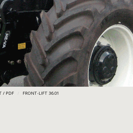
 / PDF
CURRENT:
FRONT-LIFT 36.01