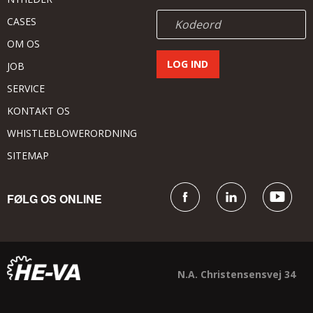
CASES
OM OS
JOB
SERVICE
KONTAKT OS
WHISTLEBLOWERORDNING
SITEMAP
FØLG OS ONLINE
N.A. Christensensvej 34
DK - 7900 Nykøbing Mors