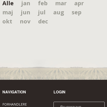
Alle
jan
feb
mar
apr
maj
jun
jul
aug
sep
okt
nov
dec
NAVIGATION
LOGIN
FORHANDLERE