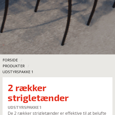
FORSIDE
PRODUKTER
CURRENT:
UDSTYRSPAKKE 1
2 rækker
strigletænder
UDSTYRSPAKKE 1
De 2 rækker strigletænder er effektive til at belufte