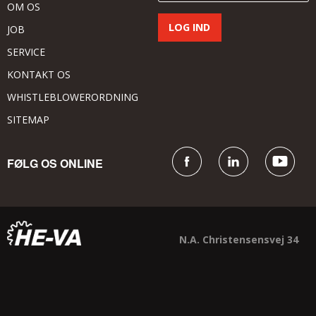
OM OS
JOB
SERVICE
KONTAKT OS
WHISTLEBLOWERORDNING
SITEMAP
FØLG OS ONLINE
N.A. Christensensvej 34
DK - 7900 Nykøbing Mors
+45 9772 4288