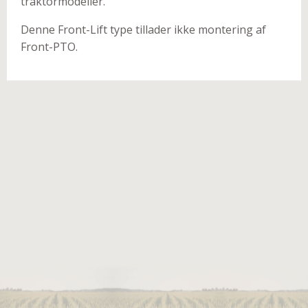
traktormodeller.
Denne Front-Lift type tillader ikke montering af
Front-PTO.