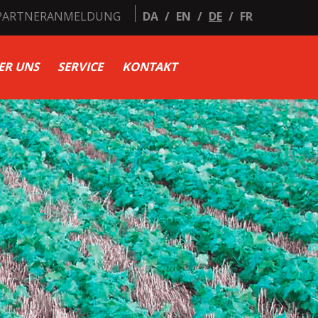
PARTNERANMELDUNG
DA
/
EN
/
DE
/
FR
ER UNS
SERVICE
KONTAKT