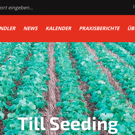
NDLER
NEWS
KALENDER
PRAXISBERICHTE
ÜB
Till Seeding