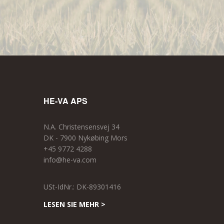
HE-VA APS
N.A. Christensensvej 34
DK - 7900 Nykøbing Mors
+45 9772 4288
info@he-va.com
USt-IdNr.: DK-89301416
LESEN SIE MEHR >